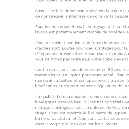
Vous voulez connaître le secret d’une peau saine ? 
Sans les effets desséchants sévères du chlore ajo
de nombreuses entreprises de soins de la peau 
Pour les peaux sensibles, le nettoyage à l’eau filt
lavabo est potentiellement remplie de minéraux 
L’eau du robinet contient une foule de produits c
d’autres sont ajoutés pour des avantages pour la «
d’impuretés provenant de vieux tuyaux rouillés. A
vous ne filtrez pas votre eau, votre corps devient l
Les humains sont constitués d’environ 80 pour ce
métaboliques. Or liquide pour notre santé, l’eau o
maintenir sa texture et son apparence ; transporte
lubrification et d’amortissement; régulation de la 
La qualité de l’eau absorbée dans chaque cellule 
biologiques dans de l’eau du robinet non filtrée 
nettoyant biologique tout en utilisant de l’eau du
visage. L’eau est essentielle à la santé de la peau
barrière. La chaleur et l’eau sont toutes deux co
dans le corps par l’eau que par les aliments.