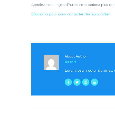
Appelez-nous aujourd’hui et nous serions plus qu’h
Cliquez ici pour nous contacter dès aujourd’hui!
About Author
User 4
Lorem ipsum dolor sit amet, c