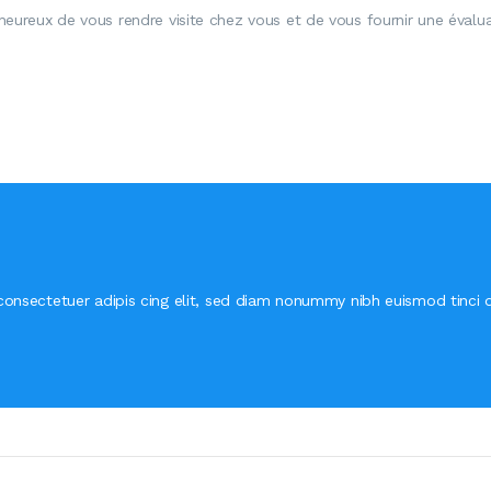
eureux de vous rendre visite chez vous et de vous fournir une évaluat
onsectetuer adipis cing elit, sed diam nonummy nibh euismod tinci 