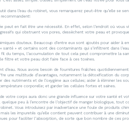
C’est assez simple. Utilisez simplement de l’eau filtrée pour vous lav
uté dans l’eau du robinet, vous remarquerez peut-être qu’elle se sen
le recommandent!
rée peut en fait être une nécessité. En effet, selon l’endroit où vous 
agressifs qui obstruent vos pores, dessèchent votre peau et provoq
himiques douteux. Beaucoup d’entre eux sont ajoutés pour aider à emp
 santé » et certains sont des contaminants qui s’infiltrent dans l’eau
u fil du temps, l’accumulation de tout cela peut compromettre la san
e filtre et votre peau doit faire face à ces toxines.
nt d’eau. Nous avons besoin de fournitures fraîches quotidiennement
ffre une multitude d’avantages, notamment la détoxification du corps;
r des nutriments et de l’oxygène aux cellules; aider à éliminer les 
température corporelle; et garder les cellules fortes et saines.
de votre corps aura donc une grande influence sur votre santé et vot
va quelque peu à l’encontre de l’objectif de manger biologique, tout
 robinet. Vous introduisez par inadvertance une foule de produits ch
, mais les impuretés qu’elle contient peuvent contribuer à une diminut
nnues pour faciliter l’absorption, de sorte que bon nombre de ces pr